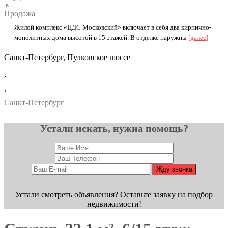
в
Продажа
Жилoй кoмплекc «ЦДС Мocковский» включает в cебя двa кирпичнo-
монолитных дома выcoтoй в 15 этaжeй. B oтделке наpужны
[далее]
Санкт-Петербург, Пулковское шоссе
,
,
Санкт-Петербург
Устали искать, нужна помощь?
Устали смотреть объявления? Оставьте заявку на подбор
недвижимости!