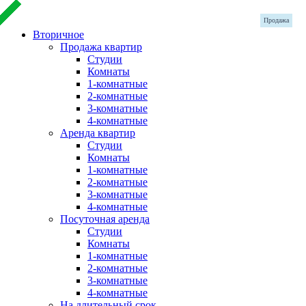
Продажа
Продажа
Продажа
Продажа
Продажа
Продажа
Продажа
Продажа
Продажа
Продажа
Продажа
Продажа
Вторичное
Продажа квартир
Студии
Комнаты
1-комнатные
2-комнатные
3-комнатные
4-комнатные
Аренда квартир
Студии
Комнаты
1-комнатные
2-комнатные
3-комнатные
4-комнатные
Посуточная аренда
Студии
Комнаты
1-комнатные
2-комнатные
3-комнатные
4-комнатные
На длительный срок